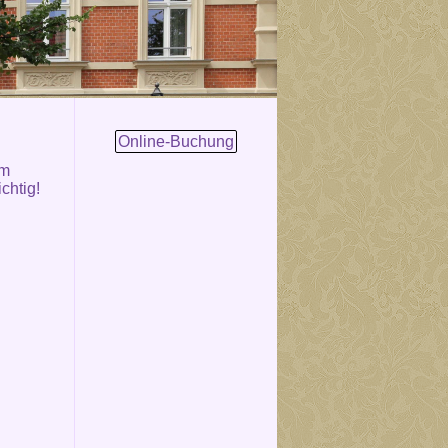
Online-Buchung
om
chtig!