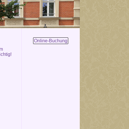
Online-Buchung
om
chtig!