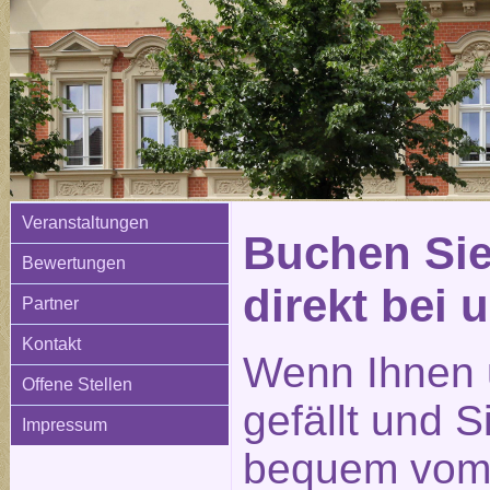
Veranstaltungen
Buchen Sie
Bewertungen
direkt bei 
Partner
Kontakt
Wenn Ihnen 
Offene Stellen
gefällt und 
Impressum
bequem vom 