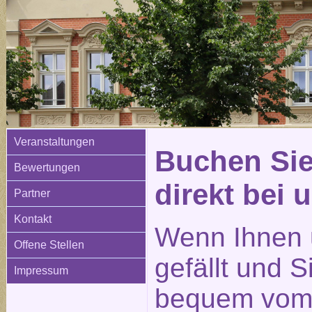
Veranstaltungen
Buchen Sie
Bewertungen
direkt bei 
Partner
Kontakt
Wenn Ihnen 
Offene Stellen
gefällt und 
Impressum
bequem vom 