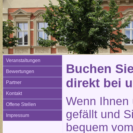
Veranstaltungen
Buchen Sie
Bewertungen
direkt bei 
Partner
Kontakt
Wenn Ihnen 
Offene Stellen
gefällt und 
Impressum
bequem vom 