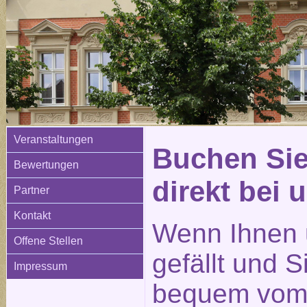
Veranstaltungen
Buchen Sie
Bewertungen
direkt bei 
Partner
Kontakt
Wenn Ihnen 
Offene Stellen
gefällt und 
Impressum
bequem vom 