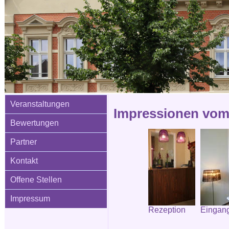
Veranstaltungen
Impressionen vom 
Bewertungen
Partner
Kontakt
Offene Stellen
Impressum
Rezeption
Eingang