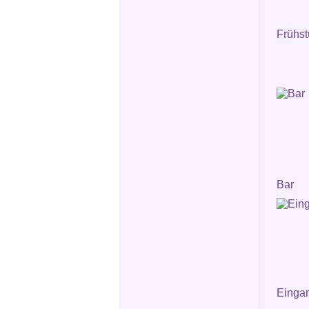
Frühs
Bar
Einga