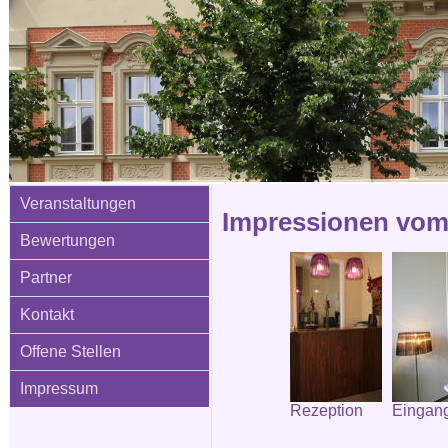
Veranstaltungen
Impressionen vom 
Bewertungen
Partner
Kontakt
Offene Stellen
Impressum
Rezeption
Eingang