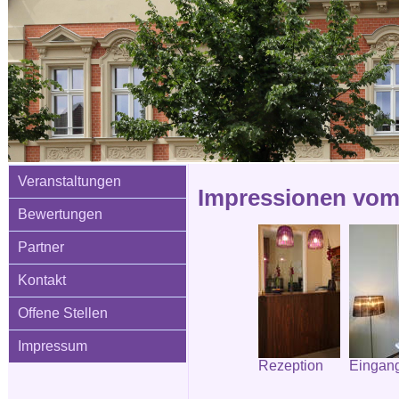
Veranstaltungen
Impressionen vom 
Bewertungen
Partner
Kontakt
Offene Stellen
Impressum
Rezeption
Eingang