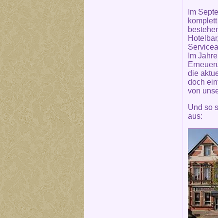
Im Septe
komplett
bestehe
Hotelbar
Servicea
Im Jahre
Erneueru
die aktu
doch ein
von unse
Und so s
aus: