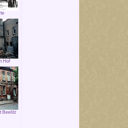
rte
m Hof
 Beelitz