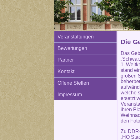
Veranstaltungen
Die G
Bewertungen
Das Geb
„Schwarz
Partner
1. Weltk
stand ei
Kontakt
großen S
beherber
Offene Stellen
aufwänd
welche s
Impressum
ersetzt 
Veransta
ihren Pl
Weihnach
den Foto
Zu DDR-
„HO Stad