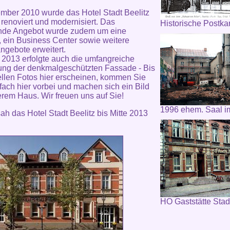
mber 2010 wurde das Hotel Stadt Beelitz
 renoviert und modernisiert. Das
Historische Postka
nde Angebot wurde zudem um eine
, ein Business Center sowie weitere
ngebote erweitert.
 2013 erfolgte auch die umfangreiche
ng der denkmalgeschützten Fassade - Bis
ellen Fotos hier erscheinen, kommen Sie
fach hier vorbei und machen sich ein Bild
rem Haus. Wir freuen uns auf Sie!
1996 ehem. Saal i
ah das Hotel Stadt Beelitz bis Mitte 2013
HO Gaststätte Stadt