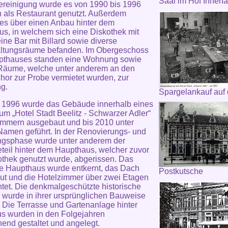
Saal im Hof Innena
reinigung wurde es von 1990 bis 1996
n als Restaurant genutzt. Außerdem
 es über einen Anbau hinter dem
s, in welchem sich eine Diskothek mit
ine Bar mit Billard sowie diverse
altungsräume befanden. Im Obergeschoss
pthauses standen eine Wohnung sowie
 Räume, welche unter anderem an den
hor zur Probe vermietet wurden, zur
g.
Spargelankauf auf
 1996 wurde das Gebäude innerhalb eines
um „Hotel Stadt Beelitz - Schwarzer Adler“
immern ausgebaut und bis 2010 unter
amen geführt. In der Renovierungs- und
ngsphase wurde unter anderem der
eil hinter dem Haupthaus, welcher zuvor
othek genutzt wurde, abgerissen. Das
e Haupthaus wurde entkernt, das Dach
Postkutsche
t und die Hotelzimmer über zwei Etagen
htet. Die denkmalgeschützte historische
wurde in ihrer ursprünglichen Bauweise
. Die Terrasse und Gartenanlage hinter
s wurden in den Folgejahren
end gestaltet und angelegt.