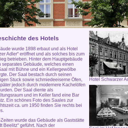
eschichte des Hotels
äude wurde 1898 erbaut und als Hotel
er Adler“ eröffnet und als solches bis zum
rieg betrieben. Hinter dem Hauptgebäude
n separates Gebäude, welches einen
aal mit Bühne und ein Kellergewölbe
gte. Der Saal bestach durch seinen
Hotel Schwarzer A
igen Stuck sowie schmiedeeiserne Öfen,
päter jedoch durch modernere Kachelöfen
wurden. Der Saal diente als
ltungsraum und im Keller fand eine Bar
atz. Ein schönes Foto des Saales zur
tszeit ca. um 1950 finden Sie rechts bei
s.
Zeiten wurde das Gebäude als Gaststätte
t Beelitz“ geführt. Nach der