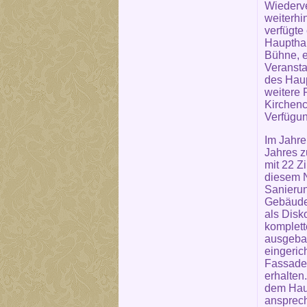
Wiederve
weiterhi
verfügte
Haupthau
Bühne, e
Veranst
des Hau
weitere
Kirchenc
Verfügun
Im Jahre
Jahres z
mit 22 Z
diesem N
Sanieru
Gebäudet
als Disk
komplett
ausgebau
eingeric
Fassade 
erhalten
dem Hau
ansprech