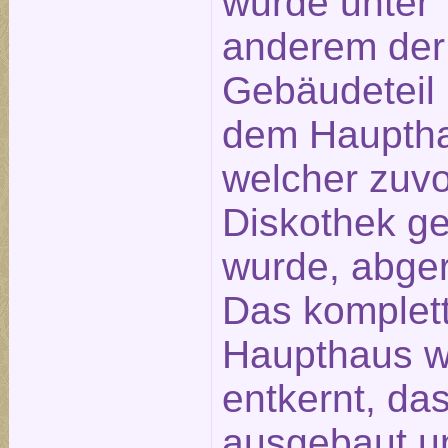
wurde unter
anderem der
Gebäudeteil 
dem Haupth
welcher zuvo
Diskothek ge
wurde, abger
Das komplet
Haupthaus 
entkernt, da
ausgebaut u