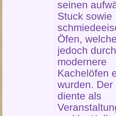
seinen aufw
Stuck sowie
schmiedeeis
Öfen, welche
jedoch durc
modernere
Kachelöfen e
wurden. Der
diente als
Veranstaltu