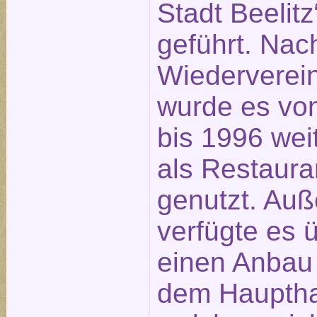
Stadt Beelitz
geführt. Nac
Wiederverei
wurde es vo
bis 1996 wei
als Restaura
genutzt. Au
verfügte es 
einen Anbau 
dem Hauptha