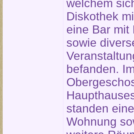
welchem sic
Diskothek mi
eine Bar mit 
sowie divers
Veranstaltu
befanden. I
Obergescho
Haupthause
standen ein
Wohnung so