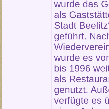
wurde das 
als Gaststät
Stadt Beelitz
geführt. Nac
Wiederverei
wurde es vo
bis 1996 wei
als Restaura
genutzt. Au
verfügte es 