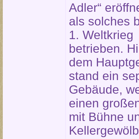
Adler“ eröffn
als solches 
1. Weltkrieg
betrieben. Hi
dem Hauptg
stand ein se
Gebäude, we
einen große
mit Bühne un
Kellergewöl