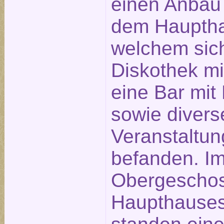
einen Anbau 
dem Hauptha
welchem sic
Diskothek mi
eine Bar mit 
sowie divers
Veranstaltu
befanden. I
Obergescho
Haupthause