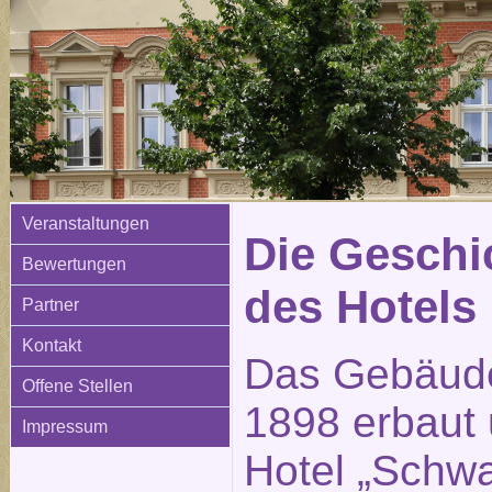
Veranstaltungen
Die Geschi
Bewertungen
des Hotels
Partner
Kontakt
Das Gebäud
Offene Stellen
1898 erbaut 
Impressum
Hotel „Schw