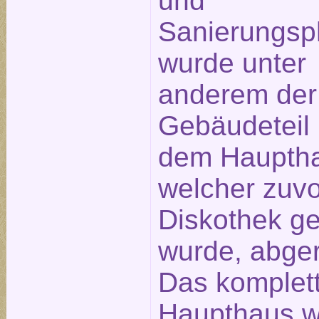
und
Sanierungsp
wurde unter
anderem der
Gebäudeteil 
dem Haupth
welcher zuvo
Diskothek ge
wurde, abger
Das komplet
Haupthaus 