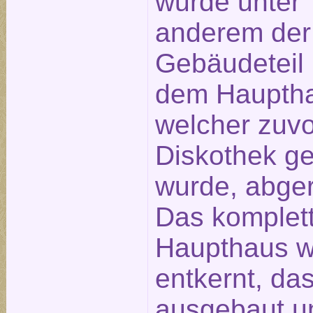
wurde unter
anderem der
Gebäudeteil 
dem Haupth
welcher zuvo
Diskothek ge
wurde, abger
Das komplet
Haupthaus 
entkernt, da
ausgebaut u