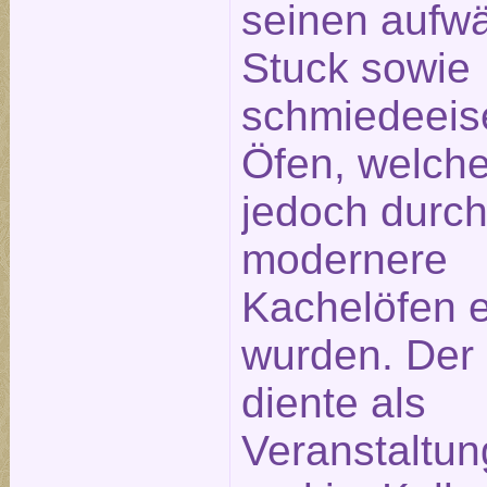
seinen aufw
Stuck sowie
schmiedeeis
Öfen, welche
jedoch durc
modernere
Kachelöfen e
wurden. Der
diente als
Veranstaltu