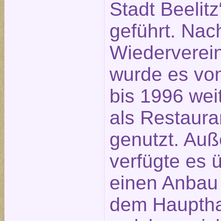
Stadt Beelitz
geführt. Nac
Wiederverei
wurde es vo
bis 1996 wei
als Restaura
genutzt. Au
verfügte es 
einen Anbau 
dem Hauptha