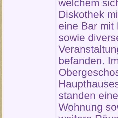
welchem sic
Diskothek mi
eine Bar mit 
sowie divers
Veranstaltu
befanden. I
Obergescho
Haupthause
standen ein
Wohnung so