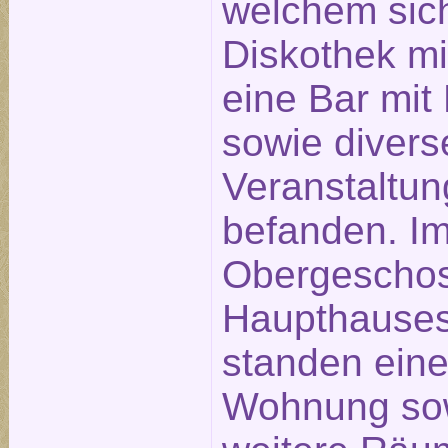
welchem sic
Diskothek mi
eine Bar mit 
sowie divers
Veranstaltu
befanden. I
Obergescho
Haupthause
standen ein
Wohnung so