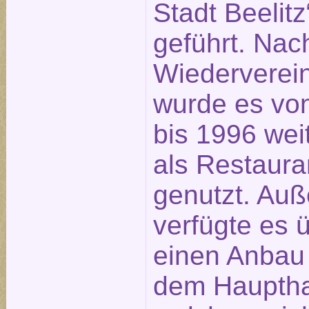
Stadt Beelitz
geführt. Nac
Wiederverei
wurde es vo
bis 1996 wei
als Restaura
genutzt. Au
verfügte es 
einen Anbau 
dem Hauptha