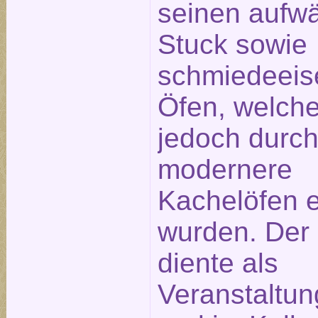
seinen aufw
Stuck sowie
schmiedeeis
Öfen, welche
jedoch durc
modernere
Kachelöfen e
wurden. Der
diente als
Veranstaltu