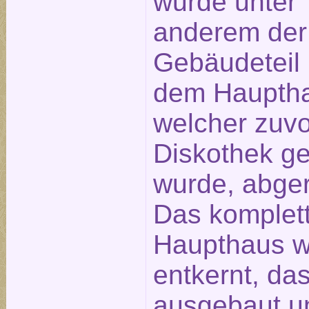
wurde unter
anderem der
Gebäudeteil 
dem Haupth
welcher zuvo
Diskothek ge
wurde, abger
Das komplet
Haupthaus 
entkernt, da
ausgebaut u