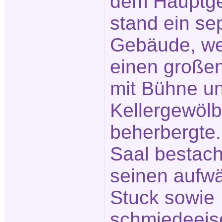
dem Hauptg
stand ein se
Gebäude, we
einen große
mit Bühne un
Kellergewöl
beherbergte.
Saal bestach
seinen aufw
Stuck sowie
schmiedeeis