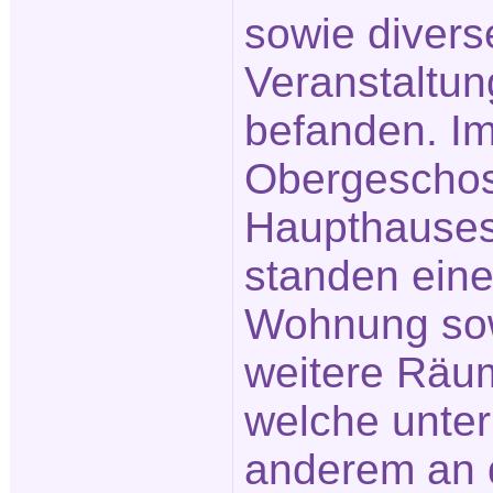
sowie divers
Veranstaltu
befanden. I
Obergescho
Haupthause
standen ein
Wohnung so
weitere Räu
welche unter
anderem an 