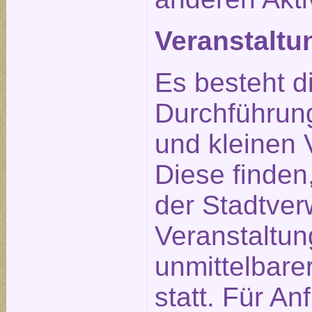
Veranstalt
Es besteht d
Durchführun
und kleinen 
Diese finden
der Stadtverw
Veranstaltu
unmittelbare
statt. Für An