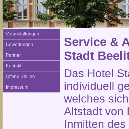
Veranstaltungen
Service & 
Bewertungen
Stadt Beeli
Partner
Kontakt
Das Hotel Sta
Offene Stellen
individuell g
Impressum
welches sich
Altstadt von 
Inmitten des