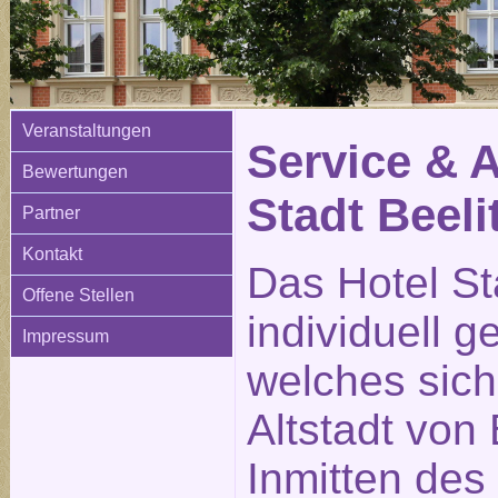
Veranstaltungen
Service & 
Bewertungen
Stadt Beeli
Partner
Kontakt
Das Hotel Sta
Offene Stellen
individuell g
Impressum
welches sich
Altstadt von 
Inmitten des