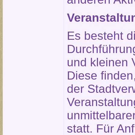
Veranstalt
Es besteht d
Durchführun
und kleinen 
Diese finden
der Stadtverw
Veranstaltu
unmittelbare
statt. Für An