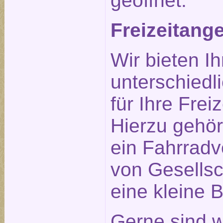
geöffnet.
Freizeitang
Wir bieten I
unterschiedl
für Ihre Frei
Hierzu gehö
ein Fahrradve
von Gesellsc
eine kleine B
Gerne sind w