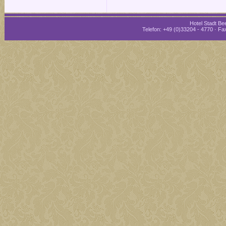
Hotel Stadt Bee
Telefon: +49 (0)33204 - 4770 · Fax