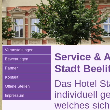
Veranstaltungen
Service & 
Bewertungen
Stadt Beeli
Partner
Kontakt
Das Hotel Sta
Offene Stellen
individuell g
Impressum
welches sich