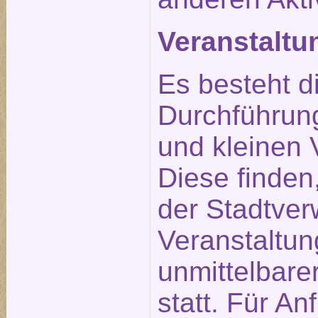
Veranstalt
Es besteht d
Durchführun
und kleinen 
Diese finden
der Stadtverw
Veranstaltu
unmittelbare
statt. Für An