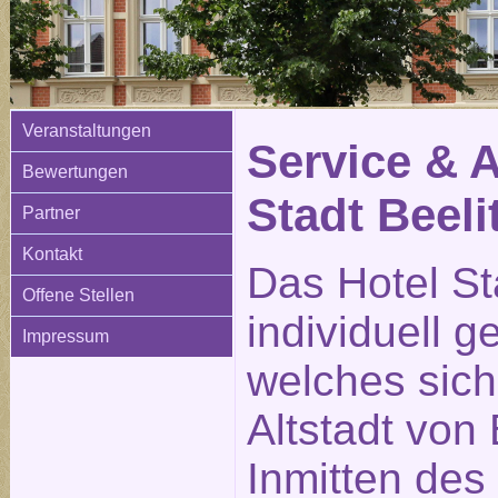
Veranstaltungen
Service & 
Bewertungen
Stadt Beeli
Partner
Kontakt
Das Hotel Sta
Offene Stellen
individuell g
Impressum
welches sich
Altstadt von 
Inmitten des