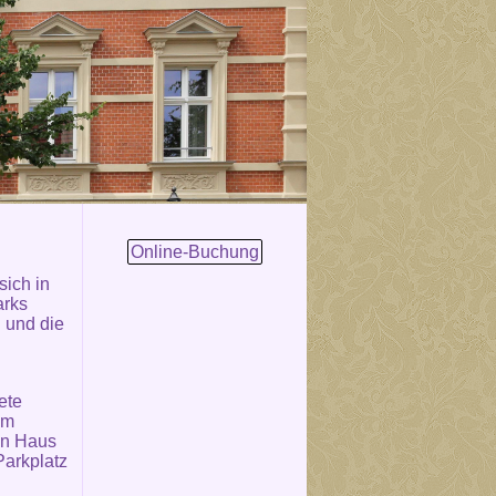
Online-Buchung
sich in
arks
u und die
ete
em
en Haus
Parkplatz