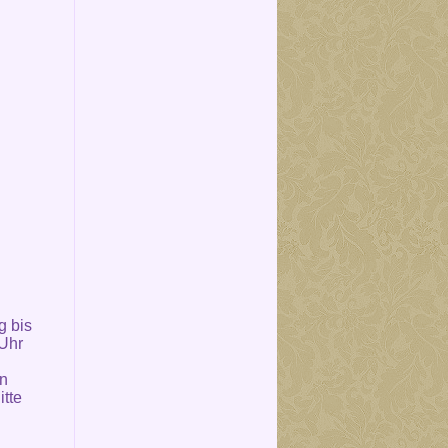
g bis
 Uhr
in
itte