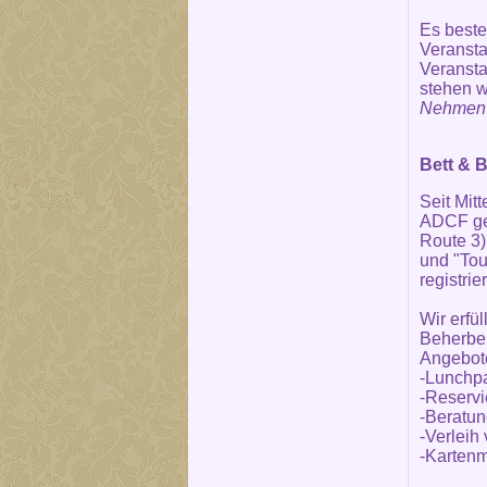
Es beste
Veransta
Veransta
stehen w
Nehmen S
Bett & B
Seit Mit
ADCF gel
Route 3)
und "Tou
registrier
Wir erfü
Beherber
Angebot
-Lunchp
-Reservi
-Beratun
-Verleih
-Kartenm