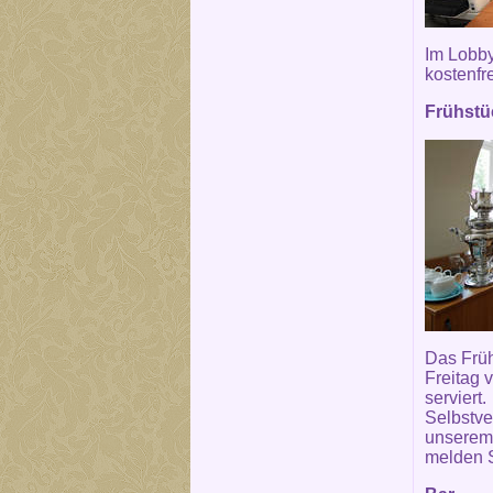
Im Lobby
kostenfr
Frühstüc
Das Früh
Freitag 
serviert.
Selbstve
unserem 
melden S