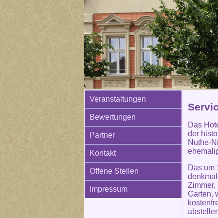
Veranstaltungen
Servi
Bewertungen
Das Hotel
der hist
Partner
Nuthe-Ni
ehemalig
Kontakt
Das um 1
Offene Stellen
denkmalg
Zimmer, 
Impressum
Garten, 
kostenfr
abstelle