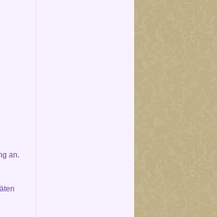
ng an.
täten