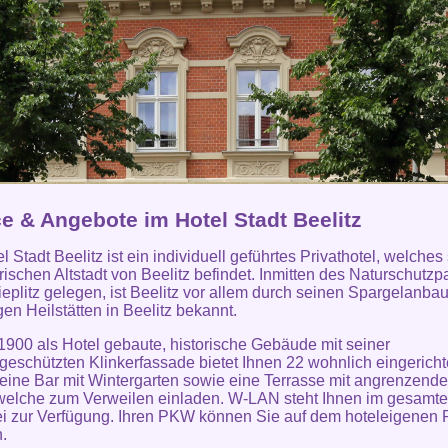
ce & Angebote im Hotel Stadt Beelitz
 Stadt Beelitz ist ein individuell geführtes Privathotel, welches 
orischen Altstadt von Beelitz befindet. Inmitten des Naturschutzp
eplitz gelegen, ist Beelitz vor allem durch seinen Spargelanba
en Heilstätten in Beelitz bekannt.
900 als Hotel gebaute, historische Gebäude mit seiner
eschützten Klinkerfassade bietet Ihnen 22 wohnlich eingericht
eine Bar mit Wintergarten sowie eine Terrasse mit angrenzend
welche zum Verweilen einladen. W-LAN steht Ihnen im gesamt
ei zur Verfügung. Ihren PKW können Sie auf dem hoteleigenen 
n.