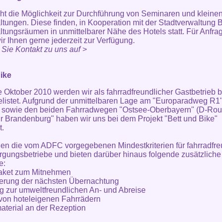
ht die Möglichkeit zur Durchführung von Seminaren und kleine
ltungen. Diese finden, in Kooperation mit der Stadtverwaltung Be
ltungsräumen in unmittelbarer Nähe des Hotels statt. Für Anfra
ir Ihnen gerne jederzeit zur Verfügung.
ie Kontakt zu uns auf >
ike
te Oktober 2010 werden wir als fahrradfreundlicher Gastbetrieb 
istet. Aufgrund der unmittelbaren Lage am "Europaradweg R1"
 sowie den beiden Fahrradwegen "Ostsee-Oberbayern" (D-Rou
r Brandenburg" haben wir uns bei dem Projekt "Bett und Bike"
t.
llen die vom ADFC vorgegebenen Mindestkriterien für fahrradfre
gungsbetriebe und bieten darüber hinaus folgende zusätzliche
e:
aket zum Mitnehmen
erung der nächsten Übernachtung
g zur umweltfreundlichen An- und Abreise
 von hoteleigenen Fahrrädern
aterial an der Rezeption