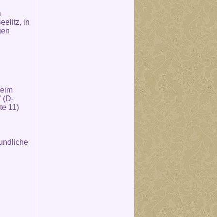
n
elitz, in
gen
beim
 (D-
te 11)
undliche