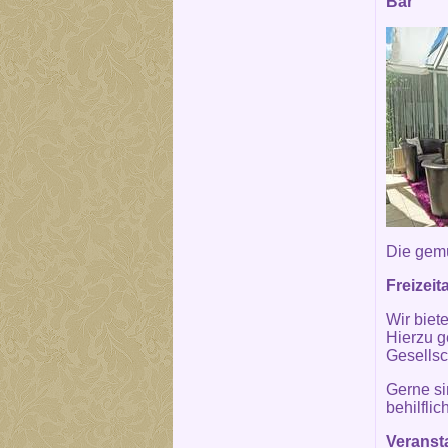
Bar
Die gemü
Freizei
Wir biet
Hierzu g
Gesellsc
Gerne si
behilflich
Veranst