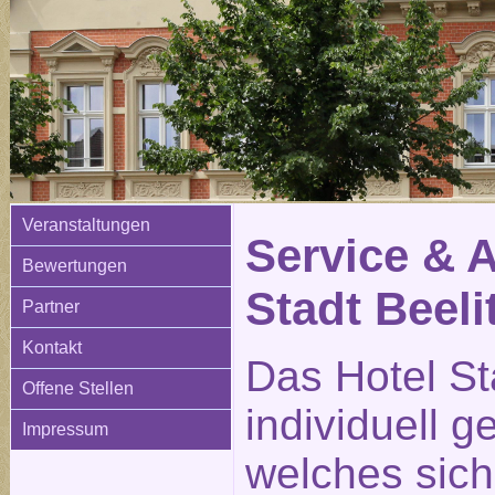
Veranstaltungen
Service & 
Bewertungen
Stadt Beeli
Partner
Kontakt
Das Hotel Sta
Offene Stellen
individuell g
Impressum
welches sich