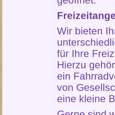
geöffnet.
Freizeitang
Wir bieten I
unterschiedl
für Ihre Frei
Hierzu gehö
ein Fahrradve
von Gesellsc
eine kleine B
Gerne sind w