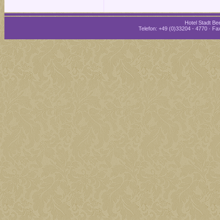
Hotel Stadt Bee
Telefon: +49 (0)33204 - 4770 · Fax