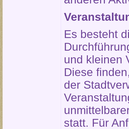
Veranstalt
Es besteht d
Durchführun
und kleinen 
Diese finden
der Stadtverw
Veranstaltu
unmittelbare
statt. Für An