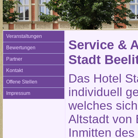
Veranstaltungen
Service & 
Bewertungen
Stadt Beeli
Partner
Kontakt
Das Hotel Sta
Offene Stellen
individuell g
Impressum
welches sich
Altstadt von 
Inmitten des