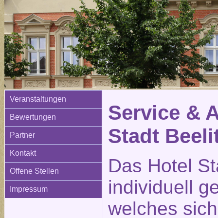
Veranstaltungen
Service & 
Bewertungen
Stadt Beeli
Partner
Kontakt
Das Hotel Sta
Offene Stellen
individuell g
Impressum
welches sich