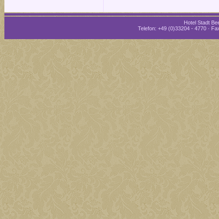
Hotel Stadt Bee
Telefon: +49 (0)33204 - 4770 · Fax