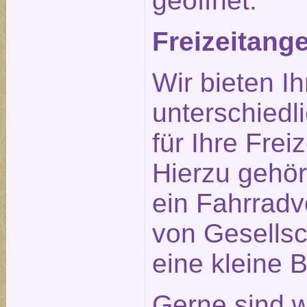
geöffnet.
Freizeitang
Wir bieten I
unterschiedl
für Ihre Frei
Hierzu gehö
ein Fahrradve
von Gesellsc
eine kleine B
Gerne sind w