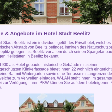
ce & Angebote im Hotel Stadt Beelitz
 Stadt Beelitz ist ein individuell geführtes Privathotel, welches 
orischen Altstadt von Beelitz befindet. Inmitten des Naturschutzp
eplitz gelegen, ist Beelitz vor allem durch seinen Spargelanba
en Heilstätten in Beelitz bekannt.
900 als Hotel gebaute, historische Gebäude mit seiner
eschützten Klinkerfassade bietet Ihnen 22 wohnlich eingericht
eine Bar mit Wintergarten sowie eine Terrasse mit angrenzend
welche zum Verweilen einladen. W-LAN steht Ihnen im gesamt
ei zur Verfügung. Ihren PKW können Sie auf dem hoteleigenen 
n.