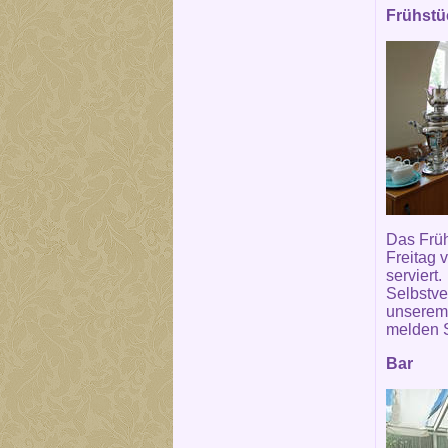
Frühstüc
Das Früh
Freitag 
serviert.
Selbstve
unserem 
melden S
Bar