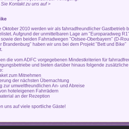
ie Kontakt zu uns auf >
ike
te Oktober 2010 werden wir als fahrradfreundlicher Gastbetrieb 
istet. Aufgrund der unmittelbaren Lage am "Europaradweg R1"
 sowie den beiden Fahrradwegen "Ostsee-Oberbayern" (D-Rou
r Brandenburg" haben wir uns bei dem Projekt "Bett und Bike"
t.
llen die vom ADFC vorgegebenen Mindestkriterien für fahrradfre
gungsbetriebe und bieten darüber hinaus folgende zusätzliche
e:
aket zum Mitnehmen
erung der nächsten Übernachtung
g zur umweltfreundlichen An- und Abreise
 von hoteleigenen Fahrrädern
aterial an der Rezeption
en uns auf viele sportliche Gäste!
Hotel Stadt Beelitz· Berliner Straße 195· 14547 Beelitz·