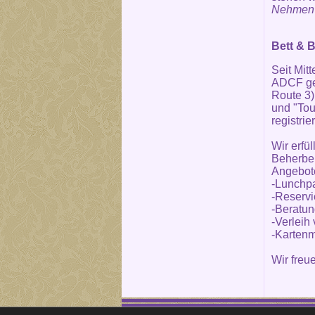
Nehmen S
Bett & B
Seit Mit
ADCF gel
Route 3)
und "Tou
registrier
Wir erfü
Beherber
Angebot
-Lunchp
-Reservi
-Beratun
-Verleih
-Kartenm
Wir freu