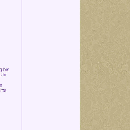
g bis
 Uhr
in
itte