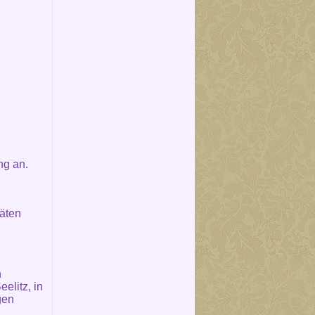
ng an.
täten
n
elitz, in
gen