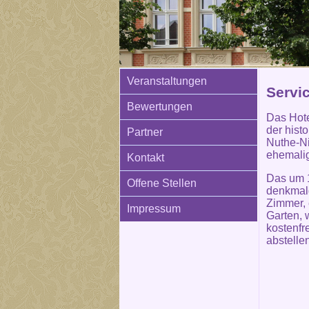
Veranstaltungen
Servi
Bewertungen
Das Hotel
der hist
Partner
Nuthe-Ni
ehemalig
Kontakt
Das um 1
Offene Stellen
denkmalg
Zimmer, 
Impressum
Garten, 
kostenfr
abstelle