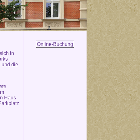
Online-Buchung
sich in
arks
u und die
ete
em
en Haus
Parkplatz