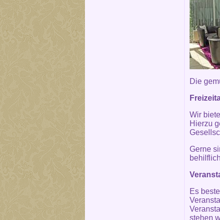
Die gemü
Freizei
Wir biet
Hierzu g
Gesellsc
Gerne si
behilflich
Veranst
Es beste
Veransta
Veransta
stehen w