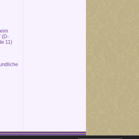
beim
 (D-
te 11)
undliche