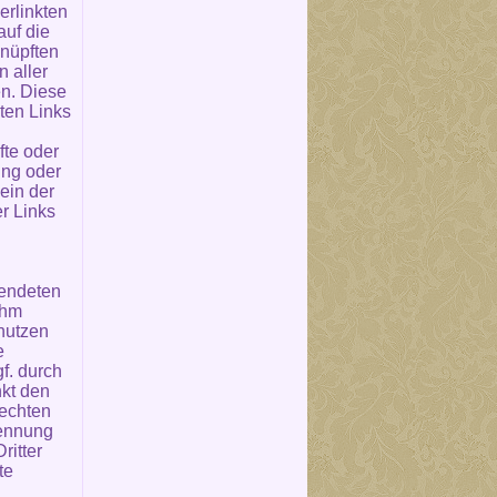
erlinkten
auf die
knüpften
n aller
en. Diese
zten Links
fte oder
ung oder
ein der
er Links
wendeten
ihm
nutzen
e
f. durch
kt den
rechten
Nennung
ritter
te