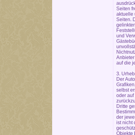
ausdrück
Seiten fr
aktuelle
Seiten. D
gelinkte
Feststel
und Verw
Gästebüc
unvollst
Nichtnut
Anbieter
auf die j
3. Urheb
Der Auto
Grafiken
selbst e
oder auf
zurückzu
Dritte g
Bestimmu
der jewe
ist nich
geschützt
Objekte b