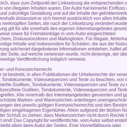
lich, dass zum Zeitpunkt der Linksetzung die entsprechenden v
ei von illegalen Inhalten waren. Der Autor hat keinerlei Einfluss 
 und zukünftige Gestaltung und auf die Inhalte der gelinkten/ver
eshalb distanziert er sich hiermit ausdrücklich von allen Inhalte
n /verknüpften Seiten, die nach der Linksetzung verändert wurd
lung gilt für alle innerhalb des eigenen Internetangebotes geset
eise sowie für Fremdeinträge in vom Autor eingerichteten
hern, Diskussionsforen und Mailinglisten. Für illegale, fehlerha
ändige Inhalte und insbesondere für Schäden, die aus der Nutz
zung solcherart dargebotener Informationen entstehen, haftet all
 der Seite, auf welche verwiesen wurde, nicht derjenige, der üb
eweilige Veröffentlichung lediglich verweist.
er- und Kennzeichenrecht
r ist bestrebt, in allen Publikationen die Urheberrechte der ver
, Tondokumente, Videosequenzen und Texte zu beachten, von 
rstellte Grafiken, Tondokumente, Videosequenzen und Texte zu 
 lizenzfreie Grafiken, Tondokumente, Videosequenzen und Text
greifen. Alle innerhalb des Internetangebotes genannten und gg
eschützte Marken- und Warenzeichen unterliegen uneingeschrän
ngen des jeweils gültigen Kennzeichenrechts und den Besitz
iligen eingetragenen Eigentümer. Allein aufgrund der bloßen 
t der Schluß zu ziehen, dass Markenzeichen nicht durch Rechte D
 sind! Das Copyright für veröffentlichte, vom Autor selbst erstell
leibt allein beim Autor der Seiten. Eine Vervielfältigung oder