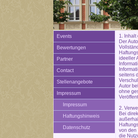
1. Inhal
Events
Der Auto
Vollständ
Bewertungen
Haftungs
ideeller
Partner
Informat
Informat
Contact
seitens 
Verschul
Stellenangebote
Autor be
ohne ges
Impressum
Veröffen
Impressum
2. Verwe
Bei dire
Haftungshinweis
außerhal
Haftungs
Datenschutz
von den 
die Nutz