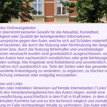
t des Onlineangebotes
r übernimmt keinerlei Gewähr für die Aktualität, Korrektheit,
igkeit oder Qualität der bereitgestellten Informationen.
ansprüche gegen den Autor, welche sich auf Schäden materiell
 Art beziehen, die durch die Nutzung oder Nichtnutzung der dar
ionen bzw. durch die Nutzung fehlerhafter und unvollständiger
ionen verursacht wurden sind grundsätzlich ausgeschlossen, so
des Autors kein nachweislich vorsätzliches oder grob fahrlässig
den vorliegt. Alle Angebote sind freibleibend und unverbindlich
hält es sich ausdrücklich vor, Teile der Seiten oder das gesamt
onderte Ankündigung zu verändern, zu ergänzen, zu löschen o
tlichung zeitweise oder endgültig einzustellen.
ise und Links
kten oder indirekten Verweisen auf fremde Internetseiten ("Links"
b des Verantwortungsbereiches des Autors liegen, würde eine
verpflichtung ausschließlich in dem Fall in Kraft treten, in dem 
Inhalten Kenntnis hat und es ihm technisch möglich und zumutb
ung im Falle rechtswidriger Inhalte zu verhindern. Der Autor erkl