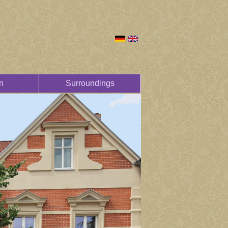
n
Surroundings