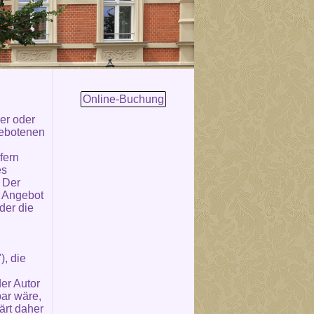
Online-Buchung
er oder
gebotenen
fern
es
. Der
e Angebot
der die
), die
der Autor
ar wäre,
ärt daher