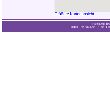
Größere Kartenansicht
Hotel Stadt Bee
Telefon: +49 (0)33204 - 4770 · Fax