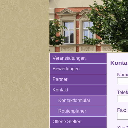
Veranstaltungen
Konta
Bewertungen
Name
Partner
Kontakt
Telef
Kontaktformular
Fax:
Routenplaner
Offene Stellen
Straß