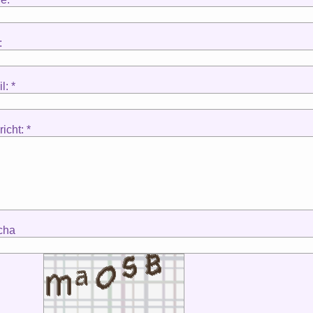
:
l: *
icht: *
cha