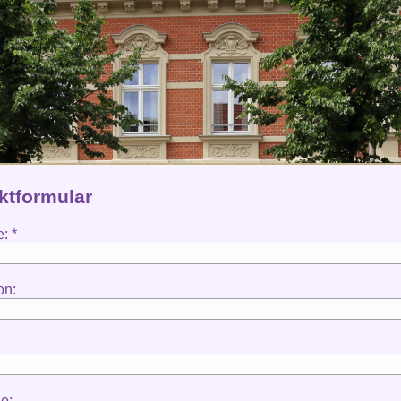
ktformular
: *
on:
e: