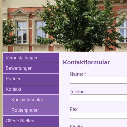
Veranstaltungen
Kontaktformular
Bewertungen
Name: *
Partner
Kontakt
Telefon:
Kontaktformular
Fax:
Routenplaner
Offene Stellen
Straße: