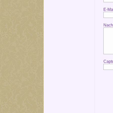
E-Mai
Nachr
Capt