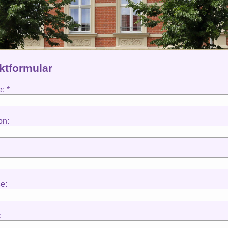
ktformular
: *
on:
e:
: