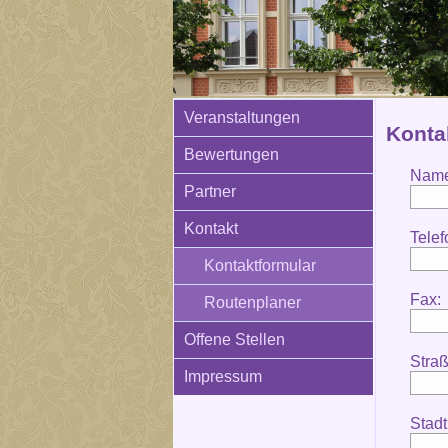
Veranstaltungen
Konta
Bewertungen
Name
Partner
Kontakt
Telef
Kontaktformular
Fax:
Routenplaner
Offene Stellen
Straß
Impressum
Stadt