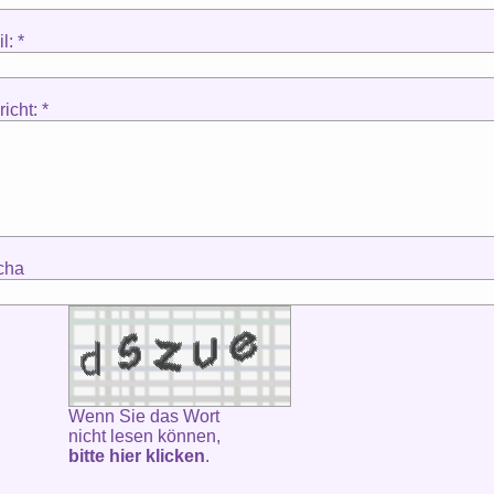
l: *
icht: *
cha
Wenn Sie das Wort
nicht lesen können,
bitte hier klicken
.