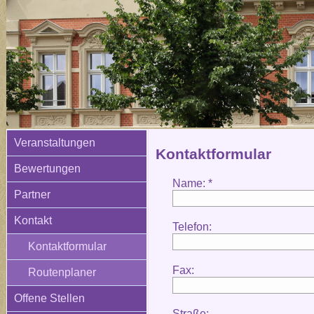
Veranstaltungen
Kontaktformular
Bewertungen
Name: *
Partner
Kontakt
Telefon:
Kontaktformular
Fax:
Routenplaner
Offene Stellen
Straße: