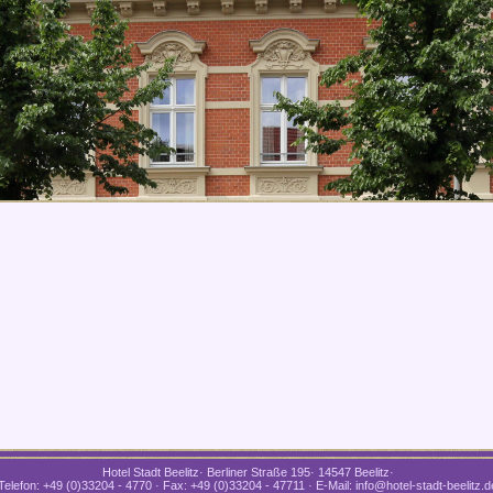
Hotel Stadt Beelitz· Berliner Straße 195· 14547 Beelitz·
Telefon: +49 (0)33204 - 4770 · Fax: +49 (0)33204 - 47711 · E-Mail: info@hotel-stadt-beelitz.d