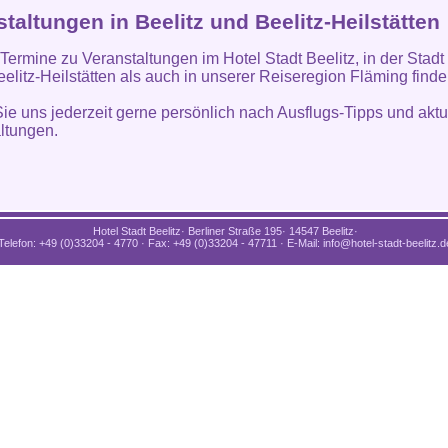
taltungen in Beelitz und Beelitz-Heilstätten
 Termine zu Veranstaltungen im Hotel Stadt Beelitz, in der Stadt
eelitz-Heilstätten als auch in unserer Reiseregion Fläming find
ie uns jederzeit gerne persönlich nach Ausflugs-Tipps und aktu
ltungen.
Hotel Stadt Beelitz· Berliner Straße 195· 14547 Beelitz·
Telefon: +49 (0)33204 - 4770 · Fax: +49 (0)33204 - 47711 · E-Mail: info@hotel-stadt-beelitz.d