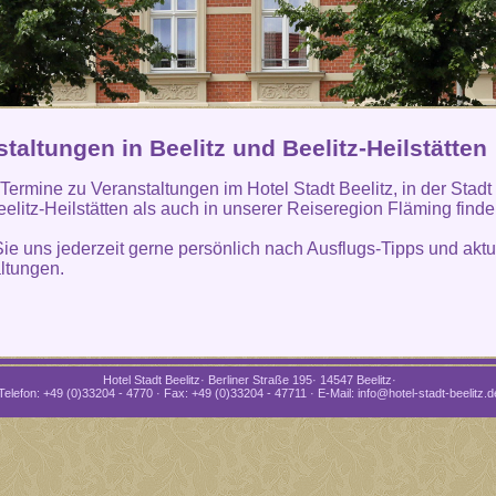
taltungen in Beelitz und Beelitz-Heilstätten
 Termine zu Veranstaltungen im Hotel Stadt Beelitz, in der Stadt
eelitz-Heilstätten als auch in unserer Reiseregion Fläming find
ie uns jederzeit gerne persönlich nach Ausflugs-Tipps und aktu
ltungen.
Hotel Stadt Beelitz· Berliner Straße 195· 14547 Beelitz·
Telefon: +49 (0)33204 - 4770 · Fax: +49 (0)33204 - 47711 · E-Mail: info@hotel-stadt-beelitz.d