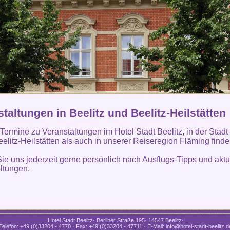
taltungen in Beelitz und Beelitz-Heilstätten
 Termine zu Veranstaltungen im Hotel Stadt Beelitz, in der Stadt
eelitz-Heilstätten als auch in unserer Reiseregion Fläming find
ie uns jederzeit gerne persönlich nach Ausflugs-Tipps und aktu
ltungen.
Hotel Stadt Beelitz· Berliner Straße 195· 14547 Beelitz·
Telefon: +49 (0)33204 - 4770 · Fax: +49 (0)33204 - 47711 · E-Mail: info@hotel-stadt-beelitz.d