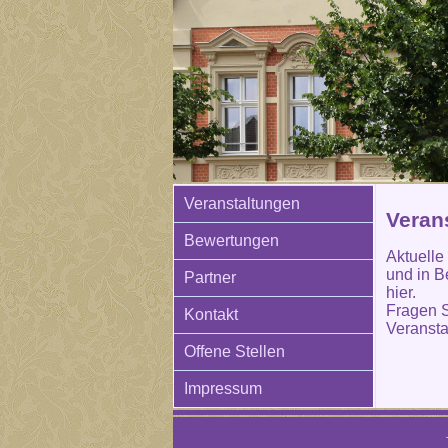
Veranstaltungen
Verans
Bewertungen
Aktuelle
und in B
Partner
hier.
Fragen S
Kontakt
Veransta
Offene Stellen
Impressum