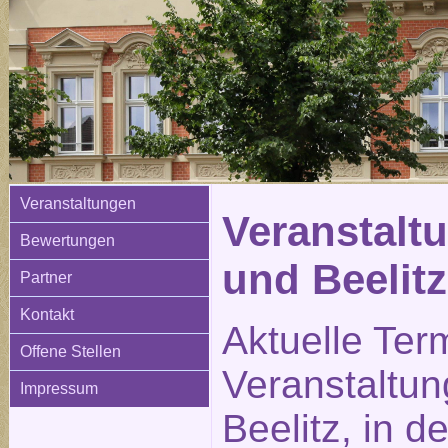
Veranstaltungen
Veranstaltu
Bewertungen
und Beelitz
Partner
Kontakt
Aktuelle Ter
Offene Stellen
Veranstaltun
Impressum
Beelitz, in d