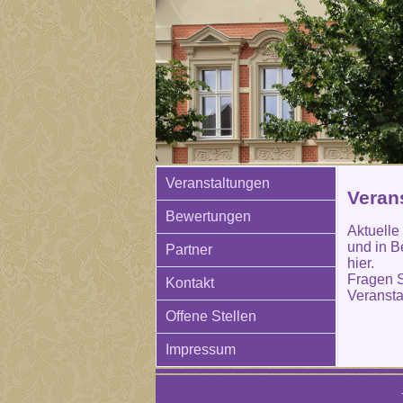
Veranstaltungen
Verans
Bewertungen
Aktuelle
und in B
Partner
hier.
Fragen S
Kontakt
Veransta
Offene Stellen
Impressum