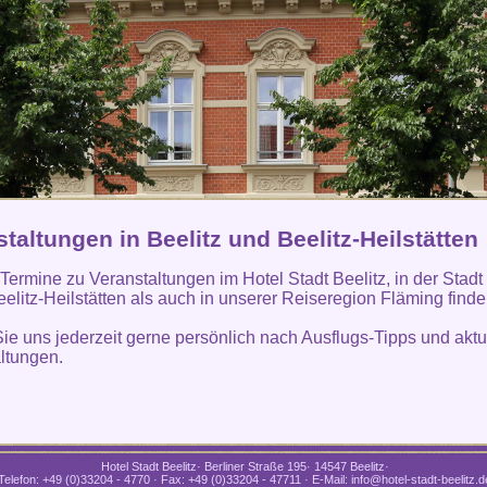
taltungen in Beelitz und Beelitz-Heilstätten
 Termine zu Veranstaltungen im Hotel Stadt Beelitz, in der Stadt
eelitz-Heilstätten als auch in unserer Reiseregion Fläming find
ie uns jederzeit gerne persönlich nach Ausflugs-Tipps und aktu
ltungen.
Hotel Stadt Beelitz· Berliner Straße 195· 14547 Beelitz·
Telefon: +49 (0)33204 - 4770 · Fax: +49 (0)33204 - 47711 · E-Mail: info@hotel-stadt-beelitz.d