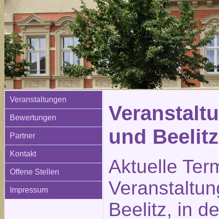
Veranstaltungen
Veranstaltu
Bewertungen
und Beelitz
Partner
Kontakt
Aktuelle Ter
Offene Stellen
Veranstaltun
Impressum
Beelitz, in d