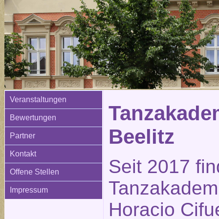
Veranstaltungen
Tanzakadem
Bewertungen
Beelitz
Partner
Kontakt
Seit 2017 fi
Offene Stellen
Tanzakademi
Impressum
Horacio Cifue