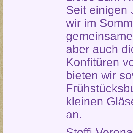
Seit einigen
wir im Somm
gemeinsame
aber auch di
Konfitüren v
bieten wir s
Frühstücksbu
kleinen Glä
an.
Steffi Veron