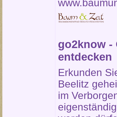
www.baumun
go2know - 
entdecken
Erkunden Si
Beelitz gehe
im Verborge
eigenständig