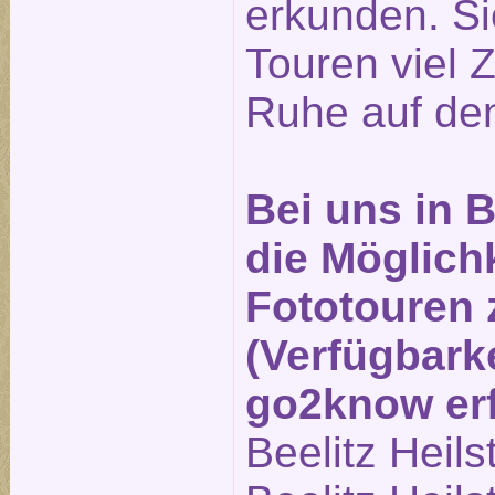
erkunden. Si
Touren viel Z
Ruhe auf den
Bei uns in B
die Möglichk
Fototouren
(Verfügbarke
go2know erf
Beelitz Heils