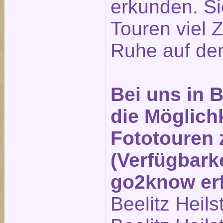
erkunden. Si
Touren viel Z
Ruhe auf den
Bei uns in B
die Möglichk
Fototouren
(Verfügbarke
go2know erf
Beelitz Heils