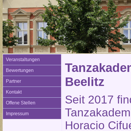
Veranstaltungen
Tanzakadem
Bewertungen
Beelitz
Partner
Kontakt
Seit 2017 fi
Offene Stellen
Tanzakademi
Impressum
Horacio Cifue