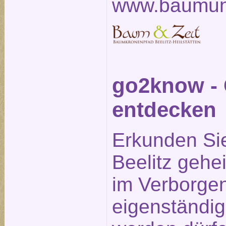
www.baumun
go2know - 
entdecken
Erkunden Si
Beelitz gehe
im Verborge
eigenständig