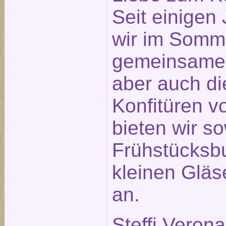
Seit einigen
wir im Somm
gemeinsame
aber auch di
Konfitüren v
bieten wir s
Frühstücksbu
kleinen Glä
an.
Steffi Veron