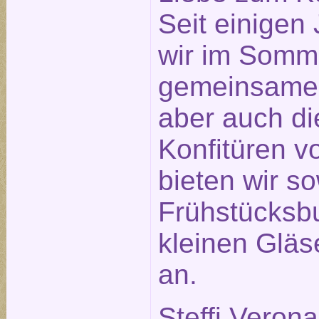
Seit einigen
wir im Somm
gemeinsame
aber auch di
Konfitüren v
bieten wir s
Frühstücksbu
kleinen Glä
an.
Steffi Veron