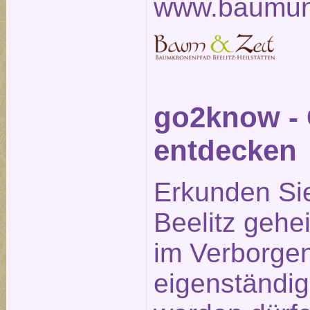
www.baumun
go2know - 
entdecken
Erkunden Si
Beelitz gehe
im Verborge
eigenständig