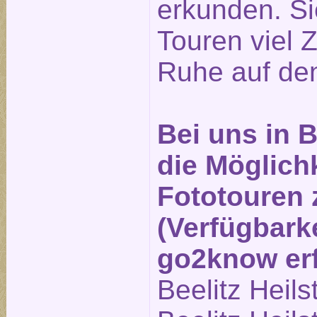
erkunden. Si
Touren viel Z
Ruhe auf den
Bei uns in B
die Möglichk
Fototouren
(Verfügbarke
go2know erf
Beelitz Heils