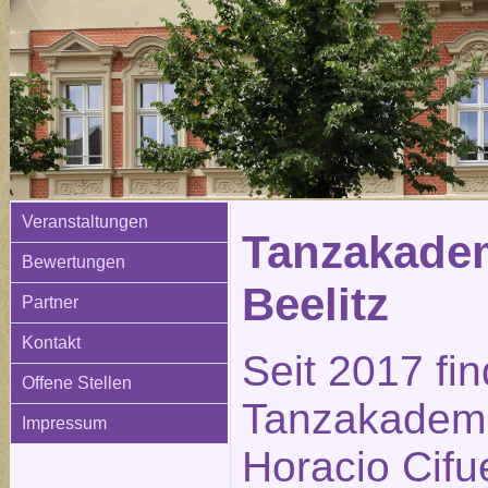
Veranstaltungen
Tanzakadem
Bewertungen
Beelitz
Partner
Kontakt
Seit 2017 fi
Offene Stellen
Tanzakademi
Impressum
Horacio Cifue