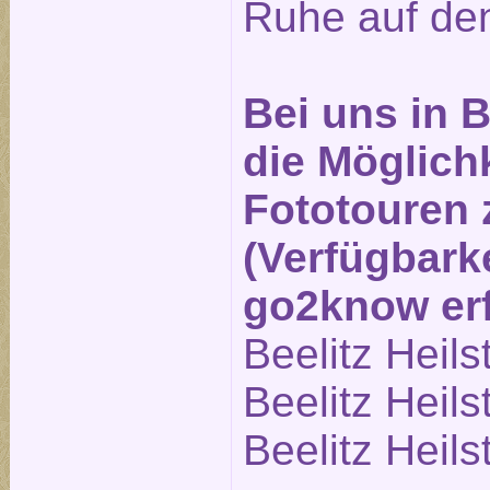
Ruhe auf den
Bei uns in B
die Möglichk
Fototouren
(Verfügbarke
go2know erf
Beelitz Heils
Beelitz Heils
Beelitz Heils