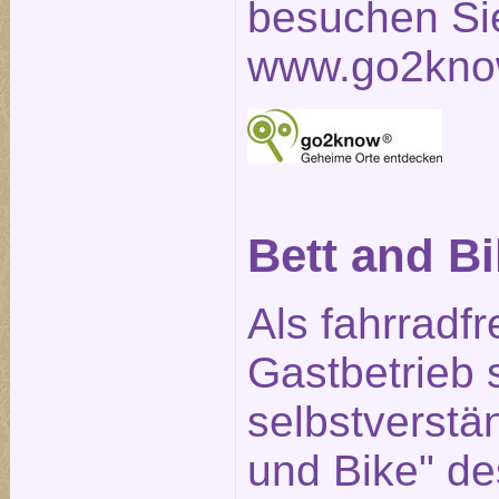
besuchen Sie
www.go2kno
Bett and B
Als fahrradfr
Gastbetrieb 
selbstverstän
und Bike" d