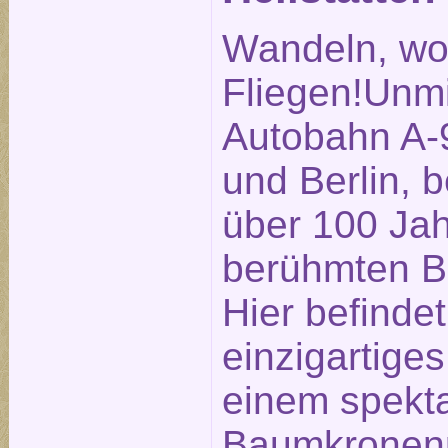
Wandeln, wo
Fliegen!Unmi
Autobahn A-
und Berlin, b
über 100 Ja
berühmten Be
Hier befindet
einzigartige
einem spekt
Baumkronenp