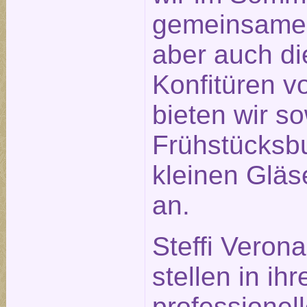
gemeinsame
aber auch di
Konfitüren v
bieten wir s
Frühstücksbu
kleinen Glä
an.
Steffi Veron
stellen in ihr
professionel