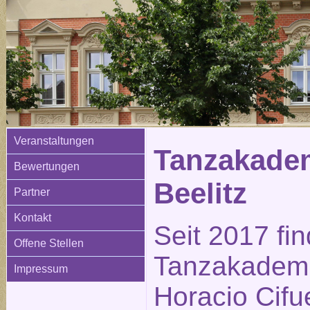
Veranstaltungen
Tanzakadem
Bewertungen
Beelitz
Partner
Kontakt
Seit 2017 fi
Offene Stellen
Tanzakademi
Impressum
Horacio Cifue