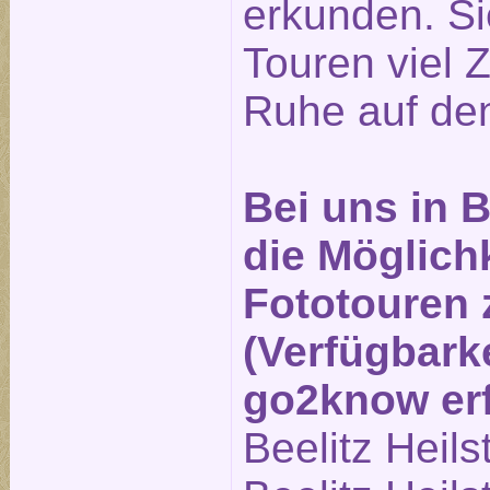
erkunden. Si
Touren viel Z
Ruhe auf den
Bei uns in B
die Möglichk
Fototouren
(Verfügbarke
go2know erf
Beelitz Heils