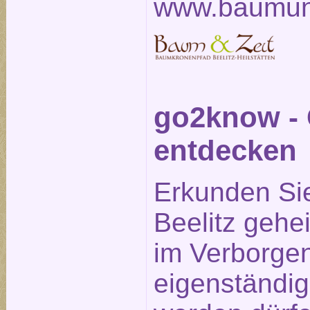
www.baumun
go2know - 
entdecken
Erkunden Si
Beelitz gehe
im Verborge
eigenständig