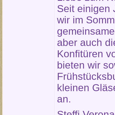
Seit einigen
wir im Somm
gemeinsame
aber auch di
Konfitüren v
bieten wir s
Frühstücksbu
kleinen Glä
an.
Steffi Veron