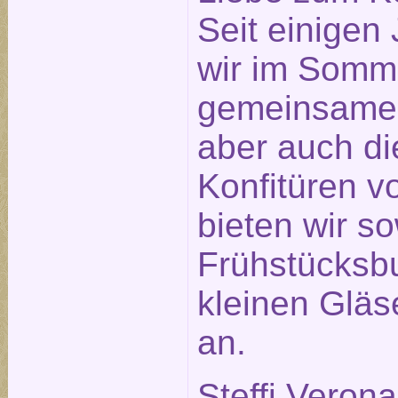
Seit einigen
wir im Somm
gemeinsame
aber auch di
Konfitüren v
bieten wir s
Frühstücksbu
kleinen Glä
an.
Steffi Veron