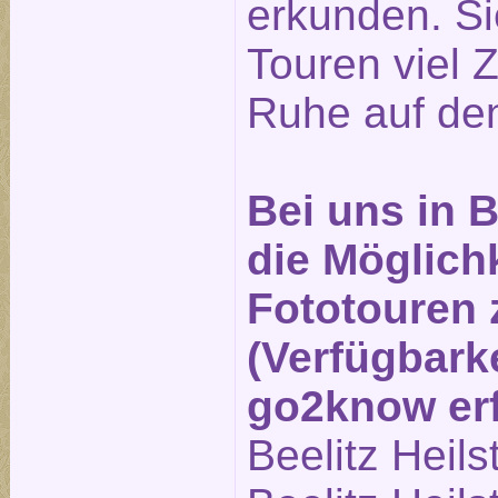
erkunden. Si
Touren viel Z
Ruhe auf den
Bei uns in B
die Möglichk
Fototouren
(Verfügbarke
go2know erf
Beelitz Heils