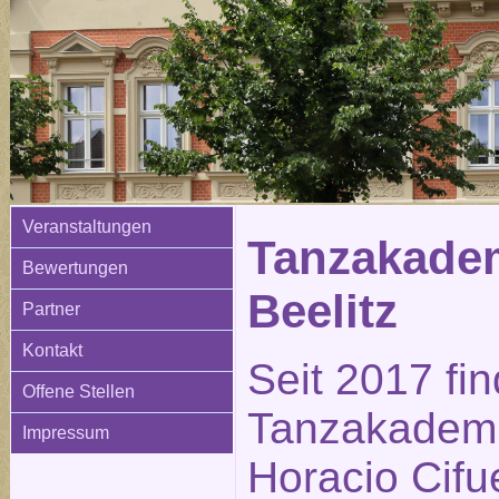
Veranstaltungen
Tanzakadem
Bewertungen
Beelitz
Partner
Kontakt
Seit 2017 fi
Offene Stellen
Tanzakademi
Impressum
Horacio Cifue