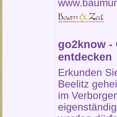
www.baumun
go2know - 
entdecken
Erkunden Si
Beelitz gehe
im Verborge
eigenständig