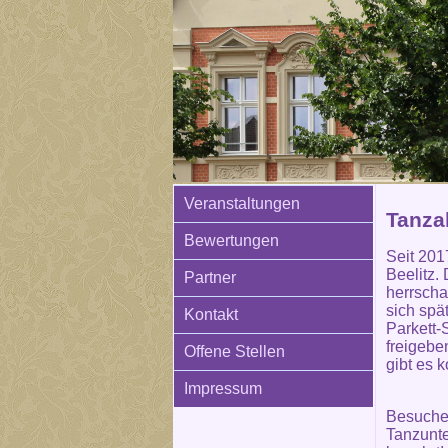
Veranstaltungen
Tanza
Bewertungen
Seit 201
Beelitz.
Partner
herrscha
sich spä
Kontakt
Parkett-
freigebe
Offene Stellen
gibt es 
Impressum
Besuchen
Tanzunte