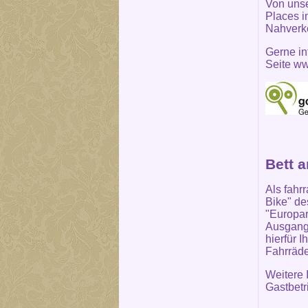
Von unse
Places in
Nahverke
Gerne in
Seite
ww
Bett 
Als fahr
Bike" de
"Europar
Ausgangs
hierfür 
Fahrräde
Weitere 
Gastbetr