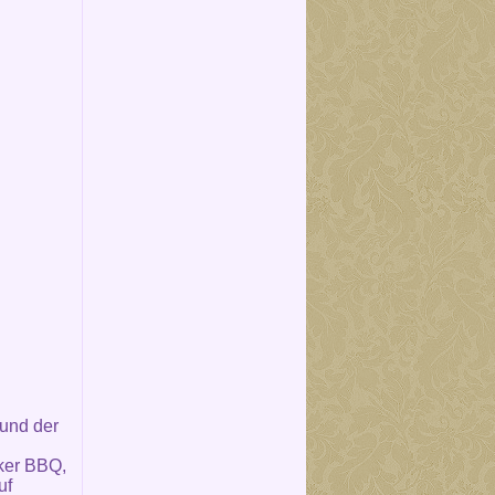
 und der
ker BBQ,
uf