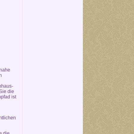
 nahe
n
nhaus-
Sie die
pfad ist
ntlichen
e die