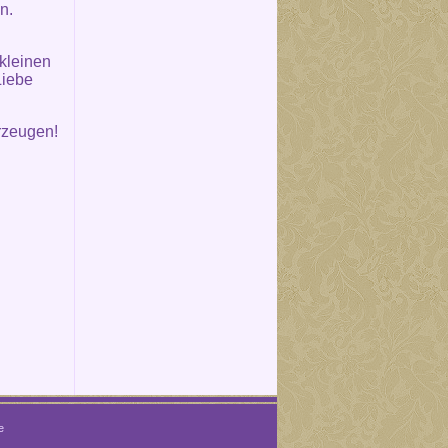
n.
kleinen
Liebe
rzeugen!
e