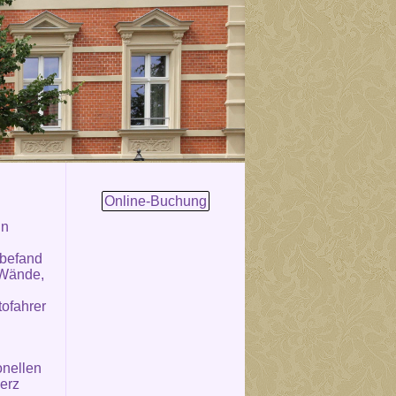
Online-Buchung
in
 befand
 Wände,
tofahrer
onellen
erz