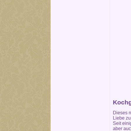
Kochg
Dieses n
Liebe z
Seit ein
aber auc