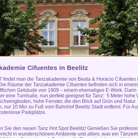
kademie Cifuentes in Beelitz
7 findet man die Tanzakademie von Beata & Horacio Cifuentes 
 Die Räume der Tanzakademie Cifuentes befinden sich in einem
ftlichen Gebäude von 1909 – einem ehemaliges E-Werk. Darin
ter eine Turnhalle, nun perfekt geeignet für Tanz: 5 Meter hohe
Schwingboden, hohe Fenster, die den Blick auf Grün und Natur
n, nur 10 Min zu Fuß vom Bahnhof Beelitz Stadt entfernt. Für Au
kostenlose Parkplätze.
 Sie den neuen Tanz Hot Spot Beelitz! Genießen Sie professi
rricht in wunderschönem Ambiente und allem, was ein Tänzerh