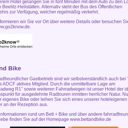
rem Hotel gelangen Sie in fünf Minuten mit dem Auto zu den L
 Beelitz-Heilstätten. Alternativ steht der Bus des Öffentlichen
hrs zur Verfügung, welcher regelmäßig verkehrt.
formieren wir Sie vor Ort über weitere Details oder besuchen Si
w.go2know.de.
and Bike
radfreundlicher Gastbetrieb sind wir selbstverständlich auch bei 
s ADCF aktives Mitglied. Durch die unmittelbare Lage am
adweg R1" sowie weiteren Fahrradwegen ist unser Hotel der i
punkt für ausgedehnte Radtouren inmitten herrlicher Natur. Nu
Ihr eigenes Bike oder leihen Sie sich eines unserer hoteleigenen
r an der Rezeption aus.
Informationen rund um Bett + Bike und über andere fahrradfreun
iebe finden Sie auf der
Homepage www.bettandbike.de