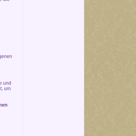
rgenen
e und
t, um
chen