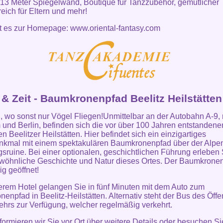
 13 Meter Spiegelwand, Boutique für Tanzzubehör, gemütlicher
eich für Eltern und mehr!
ht es zur Homepage:
www.oriental-fantasy.com
& Zeit - Baumkronenpfad Beelitz Heilstätten
 wo sonst nur Vögel Fliegen!Unmittelbar an der Autobahn A-9,
und Berlin, befinden sich die vor über 100 Jahren entstandene
n Beelitzer Heilstätten. Hier befindet sich ein einzigartiges
nkmal mit einem spektakulären Baumkronenpfad über der Alpe
gsruine. Bei einer optionalen, geschichtlichen Führung erleben 
öhnliche Geschichte und Natur dieses Ortes. Der Baumkronen
ig geöffnet!
rem Hotel gelangen Sie in fünf Minuten mit dem Auto zum
enpfad in Beelitz-Heilstätten. Alternativ steht der Bus des Öffe
hrs zur Verfügung, welcher regelmäßig verkehrt.
formieren wir Sie vor Ort über weitere Details oder besuchen Si