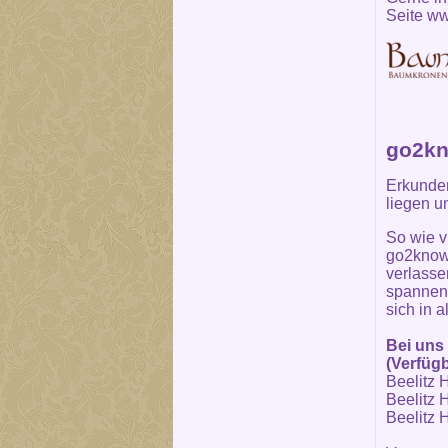
Seite
ww
go2kn
Erkunden
liegen u
So wie v
go2know 
verlasse
spannend
sich in 
Bei uns 
(Verfügb
Beelitz H
Beelitz H
Beelitz H