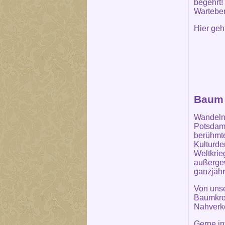
begehrt!
Warteber
Hier ge
Baum 
Wandeln,
Potsdam 
berühmte
Kulturde
Weltkrie
außergew
ganzjähr
Von unse
Baumkron
Nahverke
Gerne in