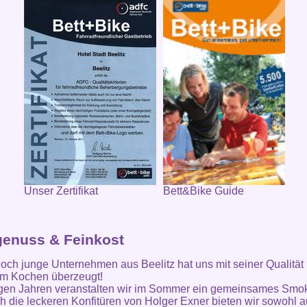
Unser Zertifikat
Bett&Bike Guide
enuss & Feinkost
och junge Unternehmen aus Beelitz hat uns mit seiner Qualität
um Kochen überzeugt!
igen Jahren veranstalten wir im Sommer ein gemeinsames Smo
h die leckeren Konfitüren von Holger Exner bieten wir sowohl a