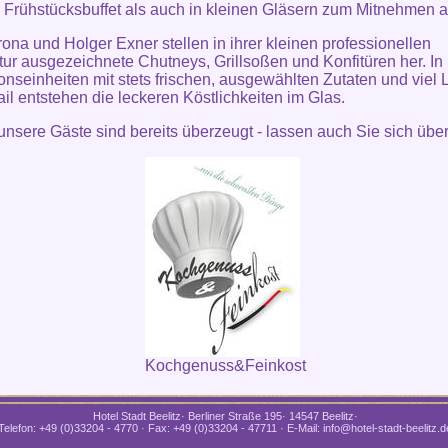
Frühstücksbuffet als auch in kleinen Gläsern zum Mitnehmen a
erona und Holger Exner stellen in ihrer kleinen professionellen
ur ausgezeichnete Chutneys, Grillsoßen und Konfitüren her. In 
onseinheiten mit stets frischen, ausgewählten Zutaten und viel 
il entstehen die leckeren Köstlichkeiten im Glas.
unsere Gäste sind bereits überzeugt - lassen auch Sie sich übe
Kochgenuss&Feinkost
Hotel Stadt Beelitz· Berliner Straße 195· 14547 Beelitz·
Telefon: +49 (0)33204 - 4770 · Fax: +49 (0)33204 - 47711 · E-Mail: info@hotel-stadt-beelitz.d