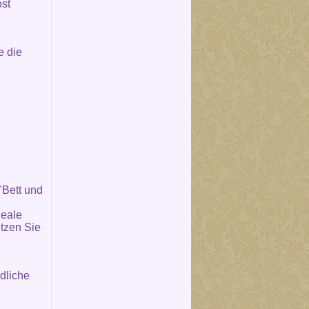
ost
e die
"Bett und
deale
tzen Sie
dliche