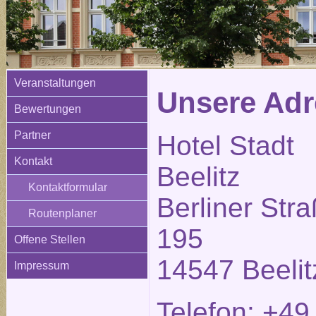
Veranstaltungen
Unsere Adr
Bewertungen
Partner
Hotel Stadt
Kontakt
Beelitz
Kontaktformular
Berliner Str
Routenplaner
195
Offene Stellen
14547 Beelit
Impressum
Telefon: +49