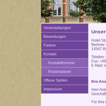
Veranstaltungen
Unser
Bewertungen
Hotel St
Berliner
Partner
14547 Be
Kontakt
Telefon:
Fax: +49
Kontaktformular
E-Mail:
i
Routenplaner
Offene Stellen
Ihre An
Impressum
Herr Ant
Geschäft
Für Ihre