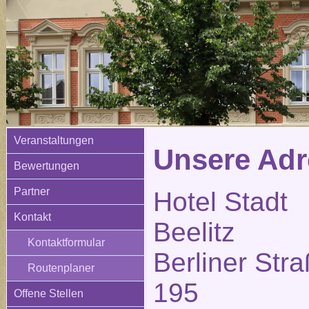
Veranstaltungen
Unsere Adr
Bewertungen
Partner
Hotel Stadt
Kontakt
Beelitz
Kontaktformular
Berliner Str
Routenplaner
195
Offene Stellen