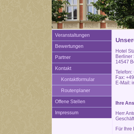
Veranstaltungen
Unser
Bewertungen
Hotel St
Berliner
Partner
14547 Be
Kontakt
Telefon:
Fax: +49
Kontaktformular
E-Mail:
i
Routenplaner
Offene Stellen
Ihre An
Impressum
Herr Ant
Geschäft
Für Ihre