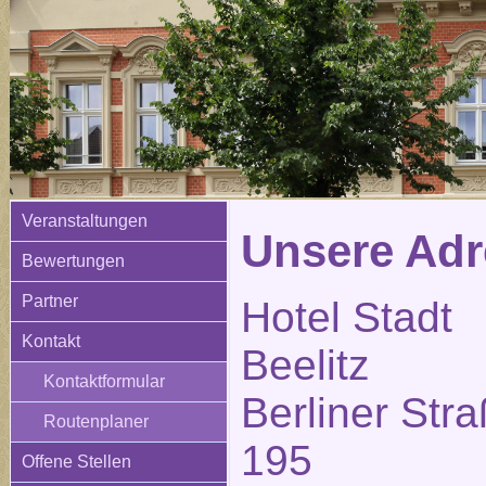
Veranstaltungen
Unsere Adr
Bewertungen
Partner
Hotel Stadt
Kontakt
Beelitz
Kontaktformular
Berliner Str
Routenplaner
195
Offene Stellen